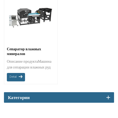
Сепаратор влажных
минералов
Описание продуктаМашина
для сепарации влажных руд
Mingder может точно
Detail
выбирать влажные
минералы.Сокращение
процесса сушки
Категории