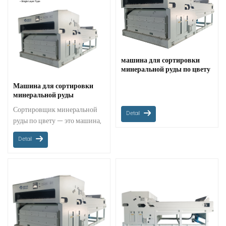
машина для сортировки
минеральной руды по цвету
Машина для сортировки
минеральной руды
MINGDER по цвету
Сортировщик минеральной
Detail
руды по цвету — это машина,
используемая в
Detail
горнодобывающей
промышленности для
отделения ценной руды от
примесей. Он
идентифицирует и разделяет
различные типы руды на
основе их цветовых различий.
Для достижения этой цели