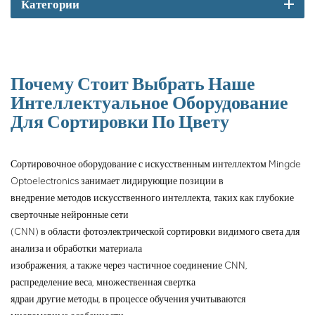
крупной руды в Китае.
Категории
Сепаратор руды может
полностью удовлетворить
потребности обработки:
работа с крупными
частицами, тяжелой пылью,
Почему Стоит Выбрать Наше
технические требования к
Интеллектуальное Оборудование
материалам для шероховатой
Для Сортировки По Цвету
поверхности и т. д., а также
большая производительность,
высокая точность, длительный
Сортировочное оборудование с искусственным интеллектом Mingde
срок службы, чтобы
Optoelectronics занимает лидирующие позиции в
обеспечить лучшую
внедрение методов искусственного интеллекта, таких как глубокие
производительность для
сверточные нейронные сети
разделения частиц руды.
(CNN) в области фотоэлектрической сортировки видимого света для
анализа и обработки материала
изображения, а также через частичное соединение CNN,
распределение веса, множественная свертка
ядра
и другие методы, в процессе обучения учитываются