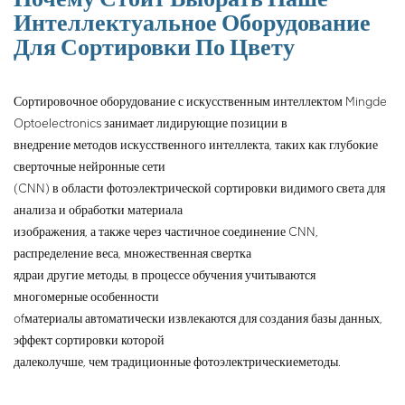
технические требования к
Интеллектуальное Оборудование
материалам для шероховатой
Для Сортировки По Цвету
поверхности и т. д., а также
большая производительность,
высокая точность, длительный
Сортировочное оборудование с искусственным интеллектом Mingde
срок службы, чтобы
Optoelectronics занимает лидирующие позиции в
обеспечить лучшую
внедрение методов искусственного интеллекта, таких как глубокие
производительность для
сверточные нейронные сети
разделения частиц руды.
(CNN) в области фотоэлектрической сортировки видимого света для
анализа и обработки материала
изображения, а также через частичное соединение CNN,
распределение веса, множественная свертка
ядра
и другие методы, в процессе обучения учитываются
многомерные особенности
of
материалы автоматически извлекаются для создания базы данных,
эффект сортировки которой
далеко
лучше, чем традиционные фотоэлектрические
методы.