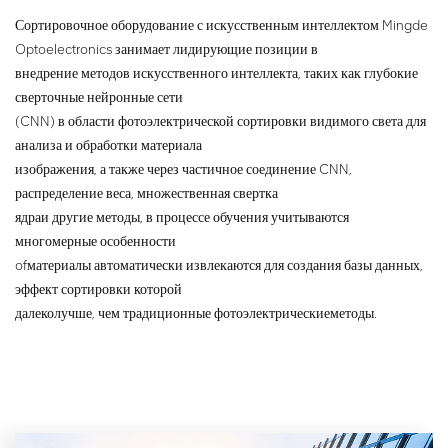
запыленностью, высоким
износом желоба.
Сортировочное оборудование с искусственным интеллектом Mingde
уровнем загрязнения,
высокой коррозией и другими
Optoelectronics занимает лидирующие позиции в
суровыми условиями.
внедрение методов искусственного интеллекта, таких как глубокие
сверточные нейронные сети
(CNN) в области фотоэлектрической сортировки видимого света для
анализа и обработки материала
изображения, а также через частичное соединение CNN,
распределение веса, множественная свертка
ядра
и другие методы, в процессе обучения учитываются
многомерные особенности
of
материалы автоматически извлекаются для создания базы данных,
эффект сортировки которой
далеко
лучше, чем традиционные фотоэлектрические
методы.