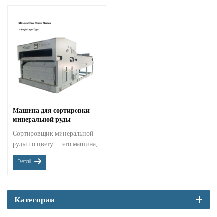
Машина для сортировки
минеральной руды
MINGDER по цвету
Сортировщик минеральной
руды по цвету — это машина,
используемая в
Detail
горнодобывающей
промышленности для
отделения ценной руды от
примесей. Он
Категории
идентифицирует и разделяет