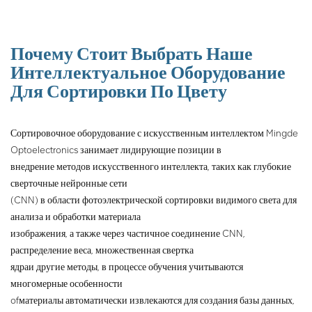
различные типы руды на
основе их цветовых различий.
Для достижения этой цели
машина использует ПЗС-
Почему Стоит Выбрать Наше
датчики, камеры и алгоритмы
Интеллектуальное Оборудование
автоматической сортировки.
Для Сортировки По Цвету
Оптимизация извлечения
готовой продукции на этапе
предварительной сортировки
Сортировочное оборудование с искусственным интеллектом Mingde
минерального камня может
Optoelectronics занимает лидирующие позиции в
улучшить
внедрение методов искусственного интеллекта, таких как глубокие
производительность
сверточные нейронные сети
переработки, снизить затраты
(CNN) в области фотоэлектрической сортировки видимого света для
на химикаты для измельчения
и флотации и избежать
анализа и обработки материала
увеличения загрязнения
изображения, а также через частичное соединение CNN,
окружающей среды.
распределение веса, множественная свертка
ядра
и другие методы, в процессе обучения учитываются
многомерные особенности
of
материалы автоматически извлекаются для создания базы данных,