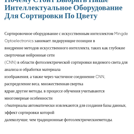
сортировочная машина
Интеллектуальное Оборудование
обрабатывает данные с
Для Сортировки По Цвету
помощью сверточной
нейронной сети и т. д.,
устанавливает модель
Сортировочное оборудование с искусственным интеллектом Mingde
распознавания
Optoelectronics занимает лидирующие позиции в
идентифицирует руды и
внедрение методов искусственного интеллекта, таких как глубокие
обломки, а затем приводит в
сверточные нейронные сети
действие исполнительный
(CNN) в области фотоэлектрической сортировки видимого света для
механизм для сортировки руд.
анализа и обработки материала
изображения, а также через частичное соединение CNN,
распределение веса, множественная свертка
ядра
и другие методы, в процессе обучения учитываются
многомерные особенности
of
материалы автоматически извлекаются для создания базы данных,
эффект сортировки которой
далеко
лучше, чем традиционные фотоэлектрические
методы.