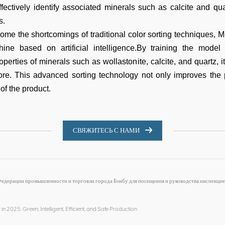
effectively identify associated minerals such as calcite and qu
s.
me the shortcomings of traditional color sorting techniques
achine based on artificial intelligence.By training the mode
erties of minerals such as wollastonite, calcite, and quartz, i
ore. This advanced sorting technology not only improves the pu
of the product.
СВЯЖИТЕСЬ С НАМИ
едерации промышленности и торговли города Бэнбу для посещения и руководства инспекцие
in 2025: Green, Intelligent, Efficient, and Safe Production