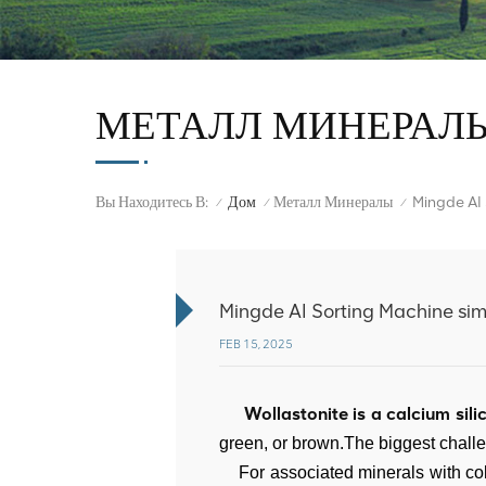
МЕТАЛЛ МИНЕРАЛ
Вы Находитесь В:
Дом
Металл Минералы
/
/
/
Mingde AI Sorting Machine simpl
FEB 15, 2025
Wollastonite is a calcium sil
green, or brown.
The biggest challe
For associated minerals with color