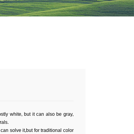
ostly white, but it can also be gray,
rals.
can solve it,but for t
raditional color