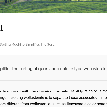
Ы
Mingde AI Sorting Machine Simplifies The Sorting Of Quartz And Calcite Type Wollastonite
ifies the sorting of quartz and calcite type wollastonite
icate mineral with the chemical formula
CaSiO₃.
Its color is m
nge in sorting wollastonite is to separate those associated mine
s different from wollastonite, such as limestone,a
color sorter 