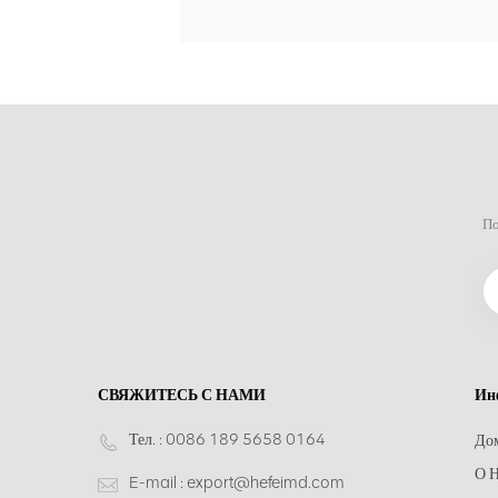
По
СВЯЖИТЕСЬ С НАМИ
Ин
Тел. :
0086 189 5658 0164
До
О Н
E-mail :
export@hefeimd.com