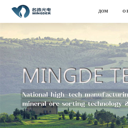
ДОМ
О 