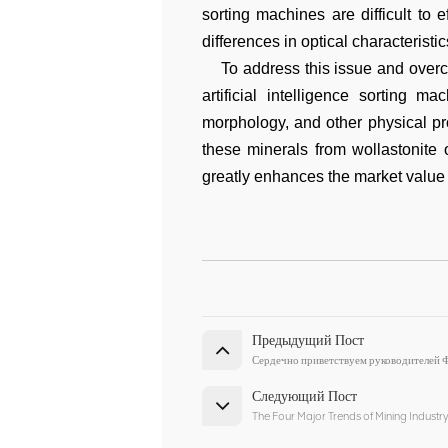
sorting machines are difficult to 
differences in optical characteristic
To address this issue and overco
artificial intelligence sorting m
morphology, and other physical prop
these minerals from wollastonite 
greatly enhances the market value 
Предыдущий Пост
Сердечно приветствуем руководителей Ф
Следующий Пост
The Four Major Trends of Mining Industry 