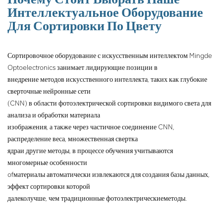
сортировки и типы
Интеллектуальное Оборудование
материалов, чтобы
Для Сортировки По Цвету
соответствовать
диверсификации рынка и
персонализированные
Сортировочное оборудование с искусственным интеллектом Mingde
требования к сортировке и
Optoelectronics занимает лидирующие позиции в
решает проблему
внедрение методов искусственного интеллекта, таких как глубокие
ограниченного количества
сверточные нейронные сети
материалов для сортировки
(CNN) в области фотоэлектрической сортировки видимого света для
по цвету на современном
рынке сортировщиков по
анализа и обработки материала
цвету.
изображения, а также через частичное соединение CNN,
распределение веса, множественная свертка
ядра
и другие методы, в процессе обучения учитываются
многомерные особенности
of
материалы автоматически извлекаются для создания базы данных,
эффект сортировки которой
далеко
лучше, чем традиционные фотоэлектрические
методы.