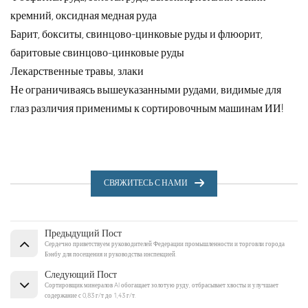
кремний, оксидная медная руда
Барит, бокситы, свинцово-цинковые руды и флюорит,
баритовые свинцово-цинковые руды
Лекарственные травы, злаки
Не ограничиваясь вышеуказанными рудами, видимые для
глаз различия применимы к сортировочным машинам ИИ!
СВЯЖИТЕСЬ С НАМИ
Предыдущий Пост
Сердечно приветствуем руководителей Федерации промышленности и торговли города
Бэнбу для посещения и руководства инспекцией.
Следующий Пост
Сортировщик минералов AI обогащает золотую руду, отбрасывает хвосты и улучшает
содержание с 0,83 г/т до 1,43 г/т.