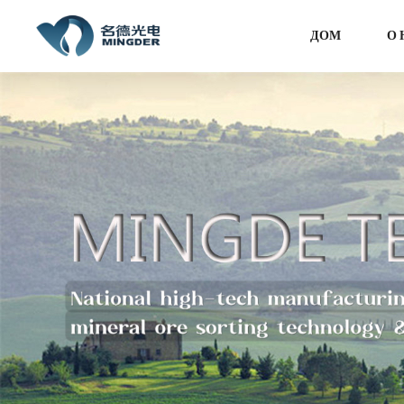
ДОМ
О 