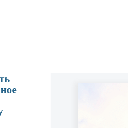
ть
ное
у