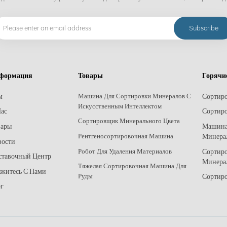
формация
Товары
Горячи
м
Сортир
Машина Для Сортировки Минералов С
Искусственным Интеллектом
ас
Сортиро
Сортировщик Минерального Цвета
вары
Машина
Минера
Рентгеносортировочная Машина
вости
Сортир
Робот Для Удаления Материалов
ставочный Центр
Минера
Тяжелая Сортировочная Машина Для
житесь С Нами
Сортиро
Руды
г