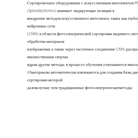
Сортировочное оборудование с искусственным интеллектом M
Optoelectronics занимает лидирующие позиции в
внедрение методов искусственного интеллекта, таких как глуб
нейронные сети
(CNN) в области фотоэлектрической сортировки видимого света
обработки материала
изображения, а также через частичное соединение CNN, распре
множественная свертка
ядра
и другие методы, в процессе обучения учитываются мног
of
материалы автоматически извлекаются для создания базы да
сортировки которой
далеко
лучше, чем традиционные фотоэлектрические
методы.