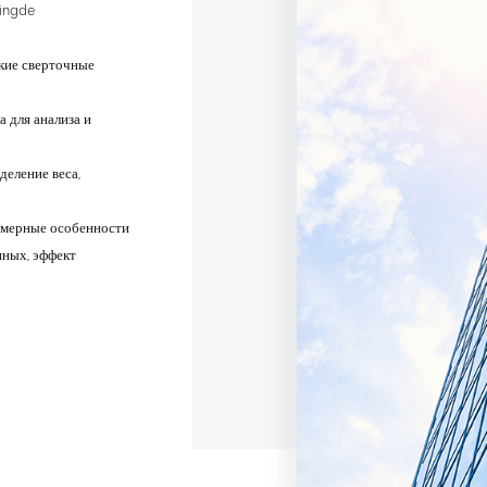
ingde
окие сверточные
 для анализа и
деление веса,
омерные особенности
нных, эффект