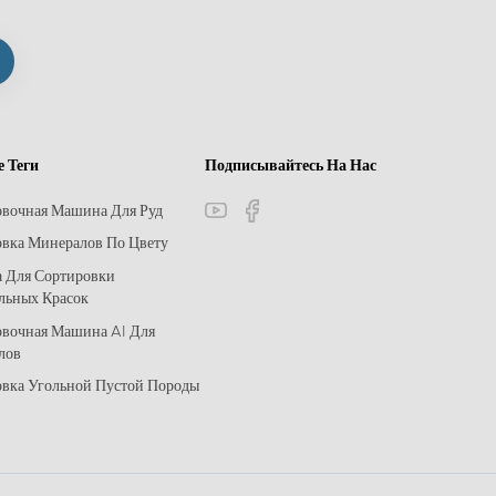
е Теги
Подписывайтесь На Нас
овочная Машина Для Руд
вка Минералов По Цвету
 Для Сортировки
льных Красок
овочная Машина AI Для
лов
вка Угольной Пустой Породы