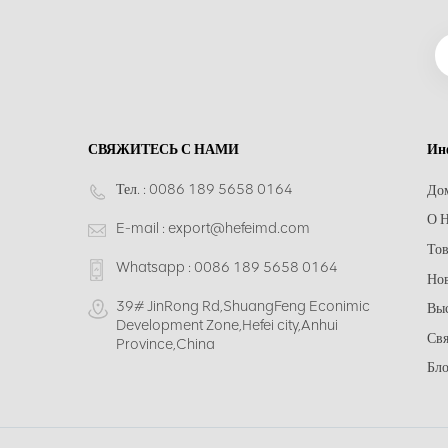
СВЯЖИТЕСЬ С НАМИ
Ин
Тел. :
0086 189 5658 0164
До
О Н
E-mail :
export@hefeimd.com
То
Whatsapp :
0086 189 5658 0164
Но
39# JinRong Rd,ShuangFeng Econimic
Вы
Development Zone,Hefei city,Anhui
Свя
Province,China
Бло