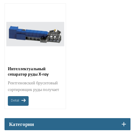
Интеллектуальный
сепаратор руды X-ray
Brucite Ore Sorter
Рентгеновский бруситовый
сортировщик руды получает
данные об атомном номере
Detail
минералов внутри руды,
используя рентгеновские
лучи для сканирования
передачи выбранной руды,
Категории
сортировочная машина