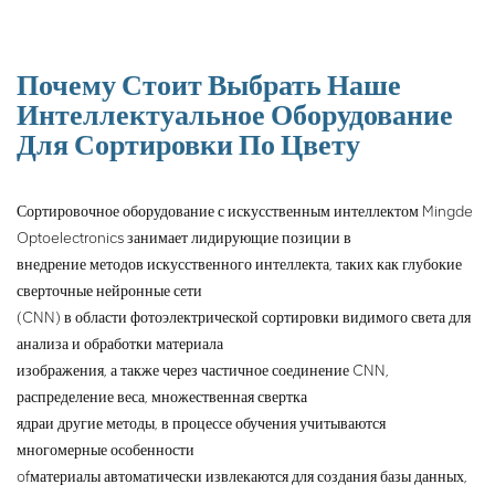
обрабатывает данные с
помощью сверточной
нейронной сети и т. д.,
устанавливает модель
Почему Стоит Выбрать Наше
распознавания,
Интеллектуальное Оборудование
идентифицирует руды и дери,
Для Сортировки По Цвету
а затем запускает
исполнительный механизм
для сортировки руд.
Сортировочное оборудование с искусственным интеллектом Mingde
Optoelectronics занимает лидирующие позиции в
внедрение методов искусственного интеллекта, таких как глубокие
сверточные нейронные сети
(CNN) в области фотоэлектрической сортировки видимого света для
анализа и обработки материала
изображения, а также через частичное соединение CNN,
распределение веса, множественная свертка
ядра
и другие методы, в процессе обучения учитываются
многомерные особенности
of
материалы автоматически извлекаются для создания базы данных,