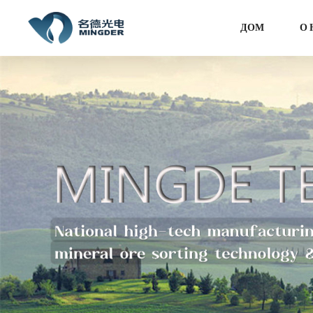
ДОМ
О 