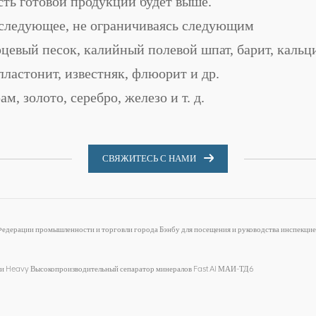
сть готовой продукции будет выше.
 следующее, не ограничиваясь следующим
евый песок, калийный полевой шпат, барит, кальцит
олластонит, известняк, флюорит и др.
м, золото, серебро, железо и т. д.
СВЯЖИТЕСЬ С НАМИ
едерации промышленности и торговли города Бэнбу для посещения и руководства инспекцие
ли Heavy Высокопроизводительный сепаратор минералов Fast AI МАИ-ТД6