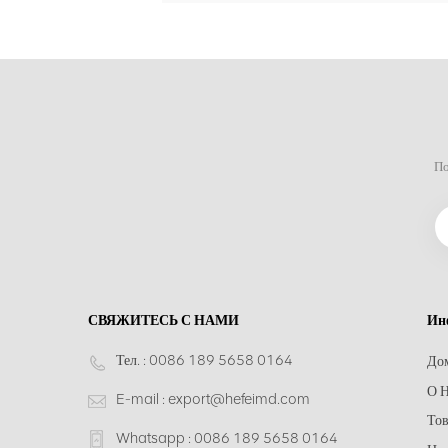
По
СВЯЖИТЕСЬ С НАМИ
Ин
Тел. :
0086 189 5658 0164
До
О Н
E-mail :
export@hefeimd.com
То
Whatsapp :
0086 189 5658 0164