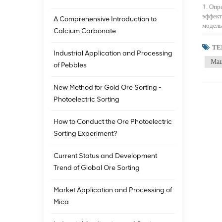
1. Определение зеленого майнинга«Зеленая» добыча – это новая модель развития горнодобывающей промышленности, которая подчеркивает эффективное использование ресурсов, защиту окружающей среды и гармоничное развитие общества при разработке минеральных ресурсов. Эта модель не только фокусируется на экономической ценности минеральных ресурсов, но также уделяет внимание минимизации воздействия и ущерба экологической среде и стремится достичь гармоничного сосуществования горнодобывающей промышл
A Comprehensive Introduction to
Calcium Carbonate
ТЕ
Industrial Application and Processing
Маш
of Pebbles
New Method for Gold Ore Sorting -
Photoelectric Sorting
How to Conduct the Ore Photoelectric
Sorting Experiment?
Current Status and Development
Trend of Global Ore Sorting
Market Application and Processing of
Mica