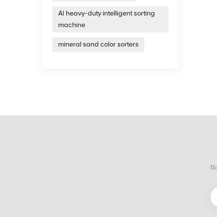
AI heavy-duty intelligent sorting
machine
mineral sand color sorters
По