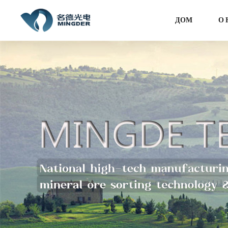
ДОМ
О 