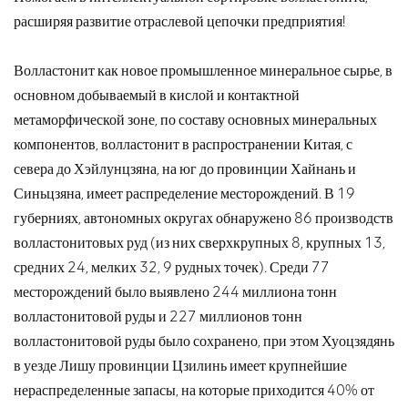
расширяя развитие отраслевой цепочки предприятия!
Волластонит как новое промышленное минеральное сырье, в
основном добываемый в кислой и контактной
метаморфической зоне, по составу основных минеральных
компонентов, волластонит в распространении Китая, с
севера до Хэйлунцзяна, на юг до провинции Хайнань и
Синьцзяна, имеет распределение месторождений. В 19
губерниях, автономных округах обнаружено 86 производств
волластонитовых руд (из них сверхкрупных 8, крупных 13,
средних 24, мелких 32, 9 рудных точек). Среди 77
месторождений было выявлено 244 миллиона тонн
волластонитовой руды и 227 миллионов тонн
волластонитовой руды было сохранено, при этом Хуоцзядянь
в уезде Лишу провинции Цзилинь имеет крупнейшие
нераспределенные запасы, на которые приходится 40% от