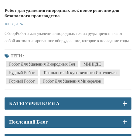
Робот для удаления инородных тел: новое решение для
безопасного производства
JUL 06, 2024
ОбзорРоботы для удаления инородных тел из руды представляют
собой автоматизированное оборудование, которое в последние годы
широко изучалось и применялось в горнодобывающей отрасли с
развитием технологий искусственного интеллекта и машинного
ТЕГИ :
зрения. Они в основном используются в процессе добычи и
Робот Для Удаления Инородных Тел
МИНГДЕ
переработки руды для автоматического выявления и удаления
Рудный Робот
Технология Искусственного Интеллекта
посторонних веществ, смешанных с рудой, чтобы повысить
Горный Робот
Робот Для Удаления Минералов
эффективность производства и качество продукции, а также
обеспечить стабильную работу производственной
линии.Техническая реализацияОсновные технологии роботов для
КАТЕГОРИИ БЛОГА
удаления инородных тел из руды включают распознавание
изображений, машинное обучение, глубокое обучение и управление
роботизированной рукой. Изображения руды фиксируются камерой
Последний Блог
высокого разрешения, установленной на конвейерной ленте, а затем
технология обработки изображений используется для